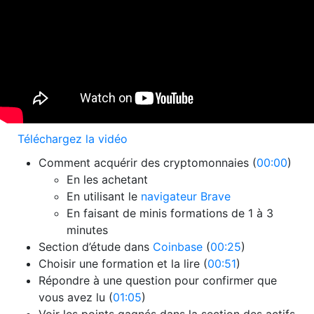
Téléchargez la vidéo
Comment acquérir des cryptomonnaies (
00:00
)
En les achetant
En utilisant le
navigateur Brave
En faisant de minis formations de 1 à 3
minutes
Section d’étude dans
Coinbase
(
00:25
)
Choisir une formation et la lire (
00:51
)
Répondre à une question pour confirmer que
vous avez lu (
01:05
)
Voir les points gagnés dans la section des actifs